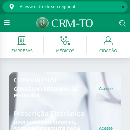
EMPRESAS
MÉDICOS
CIDADÃO
CRM VIRTUAL
CONSELHO REGIONAL DE
Acesse
MEDICINA
Prescrição Eletrônica
UMA SOLUÇÃO SIMPLES,
SEGURA E GRATUITA PARA
Acesse