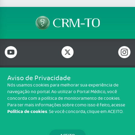
Aviso de Privacidade
Telefone: (63) 2111 8100
Nós usamos cookies para melhorar sua experiência de
Email: crmto@portalmedico.org.br
navegação no portal. Ao utilizar o Portal Médico, você
ACSV 71 (704 Sul), Av. LO 15, Lote 18, 1° piso, Plano Diretor Sul, Palmas/TO,
concorda com a política de monitoramento de cookies.
CEP: 77022-322
Para ter mais informações sobre como isso é feito, acesse
Política de cookies
. Se você concorda, clique em ACEITO.
Copyright CRM-TO. Todos os direitos reservados.
TRANSPARÊNCIA E PRESTAÇÃO DE
CONTAS