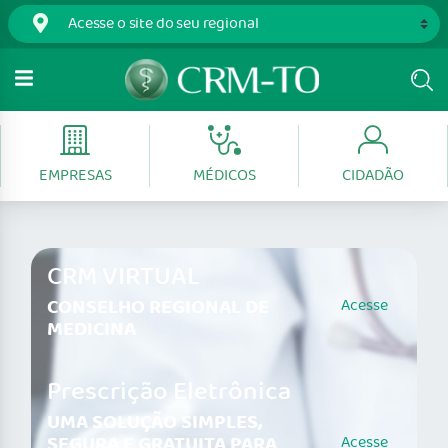
EMPRESAS
MÉDICOS
CIDADÃO
CRM VIRTUAL
CONSELHO REGIONAL DE
Acesse
MEDICINA
Prescrição Eletrônica
UMA SOLUÇÃO SIMPLES,
SEGURA E GRATUITA PARA
Acesse