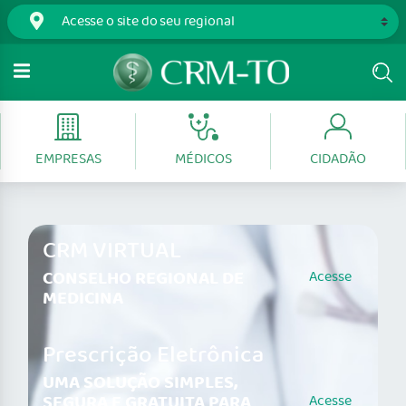
EMPRESAS
MÉDICOS
CIDADÃO
CRM VIRTUAL
CONSELHO REGIONAL DE
Acesse
MEDICINA
Prescrição Eletrônica
UMA SOLUÇÃO SIMPLES,
SEGURA E GRATUITA PARA
Acesse