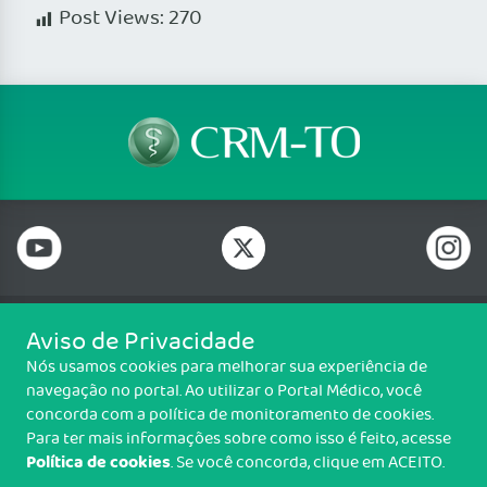
Post Views:
270
Aviso de Privacidade
Telefone: (63) 2111 8100
Nós usamos cookies para melhorar sua experiência de
Email: crmto@portalmedico.org.br
navegação no portal. Ao utilizar o Portal Médico, você
ACSV 71 (704 Sul), Av. LO 15, Lote 18, 1° piso, Plano Diretor Sul, Palmas/TO,
concorda com a política de monitoramento de cookies.
CEP: 77022-322
Para ter mais informações sobre como isso é feito, acesse
Política de cookies
. Se você concorda, clique em ACEITO.
Copyright CRM-TO. Todos os direitos reservados.