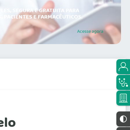
LES, SEGURA E GRATUITA PARA
, PACIENTES E FARMACÊUTICOS.
Acesse
agora
elo