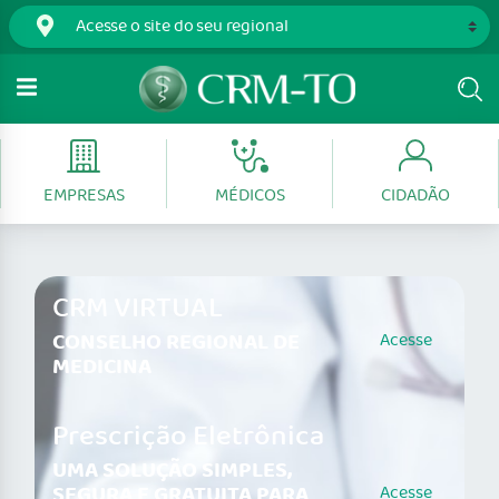
EMPRESAS
MÉDICOS
CIDADÃO
CRM VIRTUAL
CONSELHO REGIONAL DE
Acesse
MEDICINA
Prescrição Eletrônica
UMA SOLUÇÃO SIMPLES,
SEGURA E GRATUITA PARA
Acesse