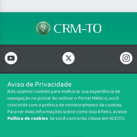
Aviso de Privacidade
Telefone: (63) 2111 8100
Nós usamos cookies para melhorar sua experiência de
Email: crmto@portalmedico.org.br
navegação no portal. Ao utilizar o Portal Médico, você
ACSV 71 (704 Sul), Av. LO 15, Lote 18, 1° piso, Plano Diretor Sul, Palmas/TO,
concorda com a política de monitoramento de cookies.
CEP: 77022-322
Para ter mais informações sobre como isso é feito, acesse
Política de cookies
. Se você concorda, clique em ACEITO.
Copyright CRM-TO. Todos os direitos reservados.
TRANSPARÊNCIA E PRESTAÇÃO DE