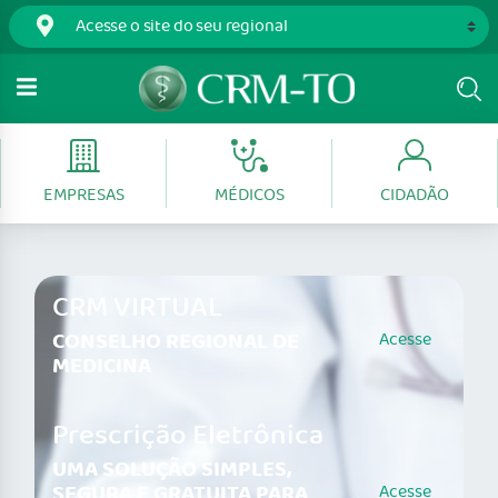
EMPRESAS
MÉDICOS
CIDADÃO
CRM VIRTUAL
CONSELHO REGIONAL DE
Acesse
MEDICINA
Prescrição Eletrônica
UMA SOLUÇÃO SIMPLES,
SEGURA E GRATUITA PARA
Acesse